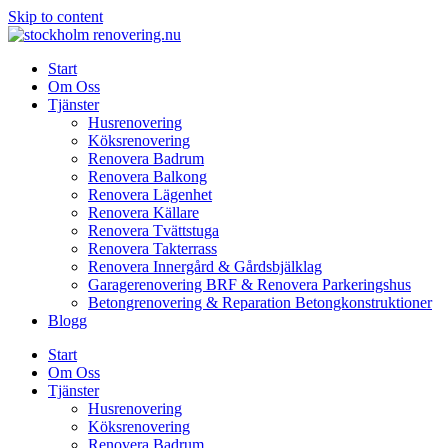
Skip to content
Start
Om Oss
Tjänster
Husrenovering
Köksrenovering
Renovera Badrum
Renovera Balkong
Renovera Lägenhet
Renovera Källare
Renovera Tvättstuga
Renovera Takterrass
Renovera Innergård & Gårdsbjälklag
Garagerenovering BRF & Renovera Parkeringshus
Betongrenovering & Reparation Betongkonstruktioner
Blogg
Start
Om Oss
Tjänster
Husrenovering
Köksrenovering
Renovera Badrum