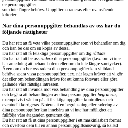
de personuppgifter
som inte längre behövs. Uppgifterna raderas efter ovanstående
kriterier.
När dina personuppgifter behandlas av oss har du
följande rättigheter
Du har rätt att få veta vilka personuppgifter som vi behandlar om dig
och kan be oss om en kopia av dessa.
Du har rätt att få felaktiga personuppgifter om dig
rättade
.
Du har rätt att be oss
radera
dina personuppgifter (t.ex. om vi inte
har anledning att behandla dem eller om du inte längre samtycker).
Även om du ber oss radera dina personuppgifter kan vi ibland
behöva spara vissa personuppgifter, t.ex. när lagen kräver att vi gör
det eller om behandlingen krävs för att kunna försvara eller göra
gällande våra rättsliga intressen.
Du har rätt att invända mot viss behandling av dina personuppgifter
och begära att behandlingen av dina personuppgifter
begränsas
,
exempelvis i väntan på att felaktiga uppgifter kontrolleras och
eventuellt korrigeras. Notera att en begränsning eller radering av
dina personuppgifter kan innebära att vi inte har möjlighet att
fullfölja våra åtaganden gentemot dig.
Du har rätt att få ut dina personuppgifter i ett maskinläsbart format
och överföra dem till en annan personuppgiftsansvarig, så kallad