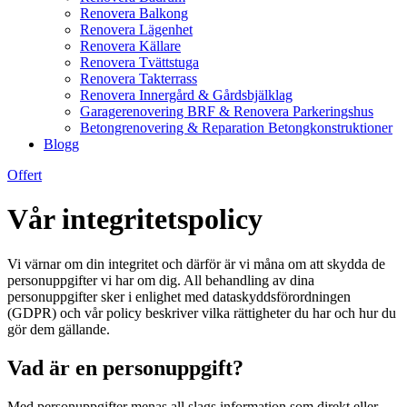
Renovera Balkong
Renovera Lägenhet
Renovera Källare
Renovera Tvättstuga
Renovera Takterrass
Renovera Innergård & Gårdsbjälklag
Garagerenovering BRF & Renovera Parkeringshus
Betongrenovering & Reparation Betongkonstruktioner
Blogg
Offert
Vår integritetspolicy
Vi värnar om din integritet och därför är vi måna om att skydda de
personuppgifter vi har om dig. All behandling av dina
personuppgifter sker i enlighet med dataskyddsförordningen
(GDPR) och vår policy beskriver vilka rättigheter du har och hur du
gör dem gällande.
Vad är en personuppgift?
Med personuppgifter menas all slags information som direkt eller