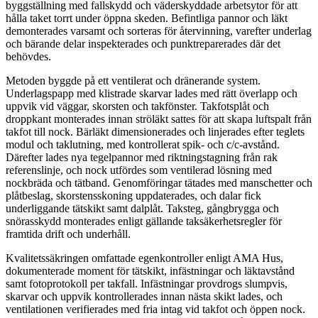
byggställning med fallskydd och väderskyddade arbetsytor för att
hålla taket torrt under öppna skeden. Befintliga pannor och läkt
demonterades varsamt och sorteras för återvinning, varefter underlag
och bärande delar inspekterades och punktreparerades där det
behövdes.
Metoden byggde på ett ventilerat och dränerande system.
Underlagspapp med klistrade skarvar lades med rätt överlapp och
uppvik vid väggar, skorsten och takfönster. Takfotsplåt och
droppkant monterades innan ströläkt sattes för att skapa luftspalt från
takfot till nock. Bärläkt dimensionerades och linjerades efter teglets
modul och taklutning, med kontrollerat spik- och c/c-avstånd.
Därefter lades nya tegelpannor med riktningstagning från rak
referenslinje, och nock utfördes som ventilerad lösning med
nockbräda och tätband. Genomföringar tätades med manschetter och
plåtbeslag, skorstensskoning uppdaterades, och dalar fick
underliggande tätskikt samt dalplåt. Taksteg, gångbrygga och
snörasskydd monterades enligt gällande taksäkerhetsregler för
framtida drift och underhåll.
Kvalitetssäkringen omfattade egenkontroller enligt AMA Hus,
dokumenterade moment för tätskikt, infästningar och läktavstånd
samt fotoprotokoll per takfall. Infästningar provdrogs slumpvis,
skarvar och uppvik kontrollerades innan nästa skikt lades, och
ventilationen verifierades med fria intag vid takfot och öppen nock.