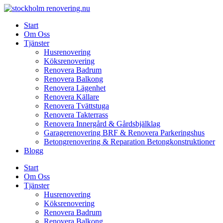
Skip
to
Start
content
Om Oss
Tjänster
Husrenovering
Köksrenovering
Renovera Badrum
Renovera Balkong
Renovera Lägenhet
Renovera Källare
Renovera Tvättstuga
Renovera Takterrass
Renovera Innergård & Gårdsbjälklag
Garagerenovering BRF & Renovera Parkeringshus
Betongrenovering & Reparation Betongkonstruktioner
Blogg
Start
Om Oss
Tjänster
Husrenovering
Köksrenovering
Renovera Badrum
Renovera Balkong