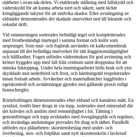
otätheter i ovan-tak-delen. Vi etablerade ställning med fallskydd och
väderskydd för att kunna arbeta torrt och säkert, samt täckte
kringliggande takytor för att undvika skador. Efter avstängning av
eldstäder demonterades det skadade murverket ned till bärande och
oskadat skift.
Vid ommurningen sorterades befintligt tegel och kompletterades
med frostbeständigt murtegel i samma format och kulör som
ursprunget. Som mur- och fogbruk användes ett kalkcementbruk
anpassat till det befintliga murverket för rätt ånggenomsläpplighet
och hållfasthet. Fogen utfördes väderstruken för god avrinning och
krönet byggdes upp med fall från centrum samt droppnäsa för att
minska fuktopptag. Under hela murningsarbetet hölls bruk och ytor
skyddade mot nederbörd och frost, och härdningstid respekterades
innan fortsatt arbete. Avvikelser och materialbatcher loggfördes i
egenkontroll och avstämningar gjordes mot gällande praxis enligt
branschregler.
Rörinfodringen dimensionerades efter eldstad och kanalens mått. En
syrafast, rostfri liner drogs in via topp, isolerades med mineralull där
det krävdes och anslöts med rensmöjlighet i fot. Tätning i
genomföringar och topp avslutades med övergångsplåt och regnhuv,
och invändiga anslutningar provades för drag och täthet. Parallellt
utfördes nya plåtarbeten: skorstensbeslag med under- och
överbeslag, stos- och fotplåtar samt nytt skorstenskrön i lackerad