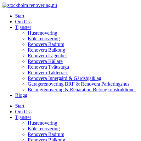
Skip
to
Start
content
Om Oss
Tjänster
Husrenovering
Köksrenovering
Renovera Badrum
Renovera Balkong
Renovera Lägenhet
Renovera Källare
Renovera Tvättstuga
Renovera Takterrass
Renovera Innergård & Gårdsbjälklag
Garagerenovering BRF & Renovera Parkeringshus
Betongrenovering & Reparation Betongkonstruktioner
Blogg
Start
Om Oss
Tjänster
Husrenovering
Köksrenovering
Renovera Badrum
Renovera Balkong