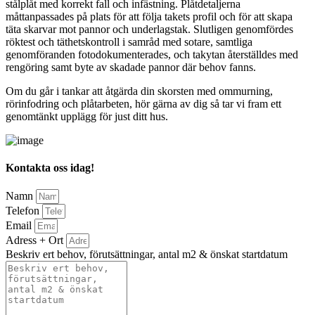
stålplåt med korrekt fall och infästning. Plåtdetaljerna
måttanpassades på plats för att följa takets profil och för att skapa
täta skarvar mot pannor och underlagstak. Slutligen genomfördes
röktest och täthetskontroll i samråd med sotare, samtliga
genomföranden fotodokumenterades, och takytan återställdes med
rengöring samt byte av skadade pannor där behov fanns.
Om du går i tankar att åtgärda din skorsten med ommurning,
rörinfodring och plåtarbeten, hör gärna av dig så tar vi fram ett
genomtänkt upplägg för just ditt hus.
Kontakta oss idag!
Namn
Telefon
Email
Adress + Ort
Beskriv ert behov, förutsättningar, antal m2 & önskat startdatum